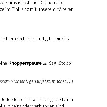
ersums ist. All die Dramen und
lange im Einklang mit unserem höheren
k in Deinem Leben und gibt Dir das
eine
Knopperspause
🧘. Sag „Stopp“
 diesem Moment, genau jetzt, machst Du
Dadurch erhältst Du eine neue Perspektive und erkennst, dass nicht alles von Dir abhängt. Jede kleine Entscheidung, die Du in
alle miteinander verbunden sind.