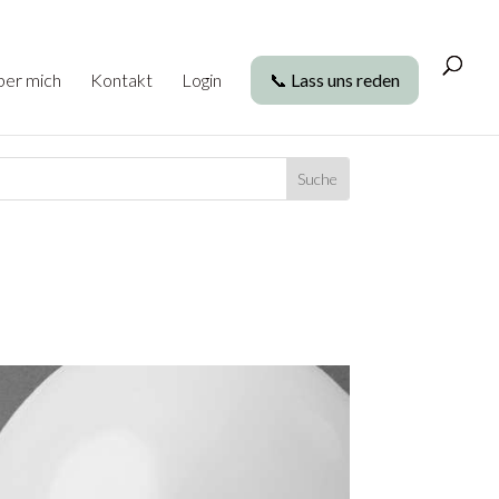
ber mich
Kontakt
Login
📞 Lass uns reden