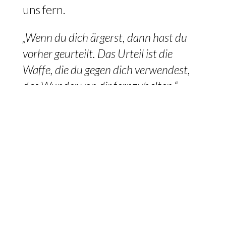
uns fern.
„Wenn du dich ärgerst, dann hast du
vorher geurteilt. Das Urteil ist die
Waffe, die du gegen dich verwendest,
das Wunder von dir fernzuhalten.“
Spannend, oder? Der Ärger ist also
immer
schon in uns gewesen. Der
andere hat nur etwas in uns
ausgelöst, was tief in uns
schlummerte. Und genau hier setzt
unsere Arbeit an. 🌟
Diese Projektionen, die wir auf