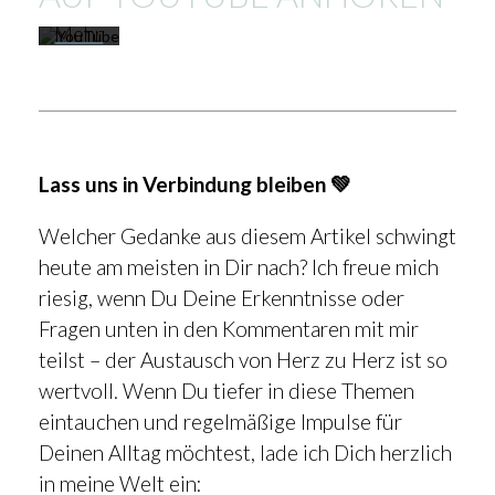
YouTube.
Mehr
erfahren
Video
laden
Lass uns in Verbindung bleiben 💚
YouTube
Welcher Gedanke aus diesem Artikel schwingt
immer
heute am meisten in Dir nach? Ich freue mich
entsperren
riesig, wenn Du Deine Erkenntnisse oder
Fragen unten in den Kommentaren mit mir
teilst – der Austausch von Herz zu Herz ist so
wertvoll. Wenn Du tiefer in diese Themen
eintauchen und regelmäßige Impulse für
Deinen Alltag möchtest, lade ich Dich herzlich
in meine Welt ein: