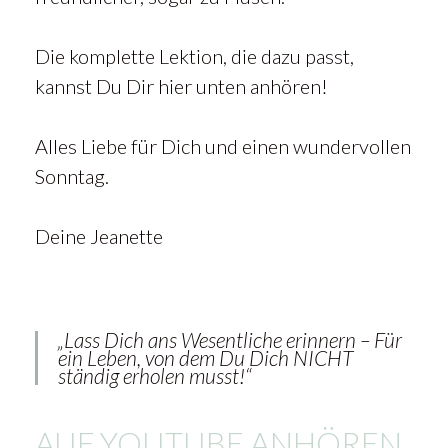
Die komplette Lektion, die dazu passt,
kannst Du Dir hier unten anhören!
Alles Liebe für Dich und einen wundervollen
Sonntag.
Deine Jeanette
Mit
dem
Laden
des
„Lass Dich ans Wesentliche erinnern – Für
Videos
ein Leben, von dem Du Dich NICHT
akzeptieren
ständig erholen musst!“
Sie die
Datenschutzerklärung
AUF YOUTUBE ANHÖREN
von