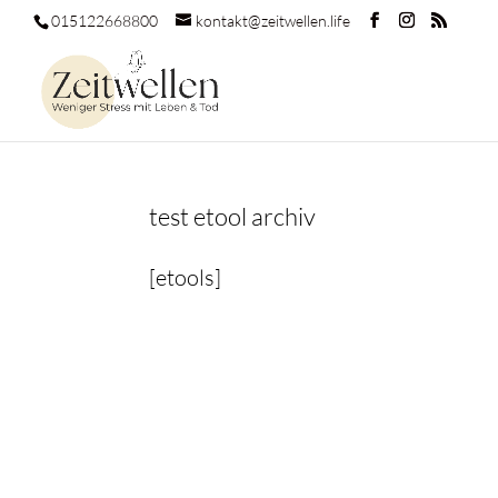
015122668800
kontakt@zeitwellen.life
test etool archiv
[etools]