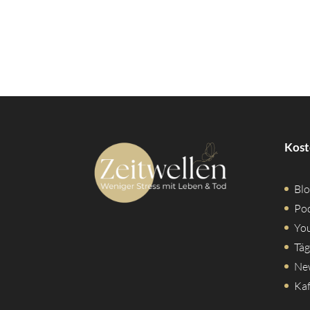
Kost
Blo
Po
Yo
Täg
Ne
Kaf