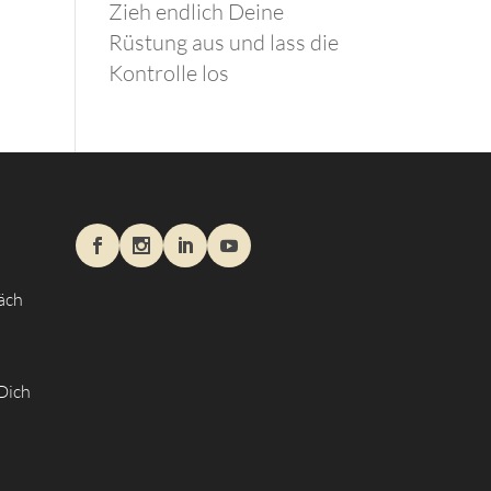
Zieh endlich Deine
Rüstung aus und lass die
Kontrolle los
äch
 Dich