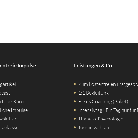
enfreie Impulse
Leistungen & Co.
gartikel
Zum kostenfreien Erstgespr
dcast
1:1 Begleitung
uTube-Kanal
Fokus Coaching (Paket)
liche Impulse
Intensivtag I Ein Tag nur für
wsletter
Thanato-Psychologie
feekasse
Termin wählen