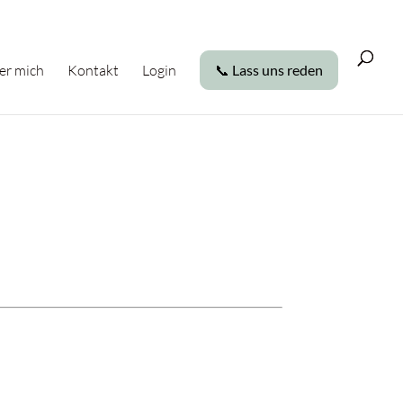
er mich
Kontakt
Login
📞 Lass uns reden