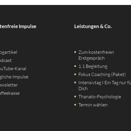
tenfreie Impulse
Leistungen & Co.
ogartikel
Zum kostenfreien
Erstgespräch
dcast
1:1 Begleitung
ouTube-Kanal
Fokus Coaching (Paket)
gliche Impulse
Intensivtag I Ein Tag nur f
wsletter
Dich
ffeekasse
Thanato-Psychologie
Termin wählen