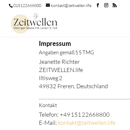
015122668800
kontakt@zeitwellen.life
Impressum
Angaben gemäß § 5 TMG
Jeanette Richter
ZEITWELLEN.life
Iltisweg 2
49832 Freren, Deutschland
Kontakt
Telefon: +49 151 22668800
E-Mail:
kontakt@zeitwellen.life