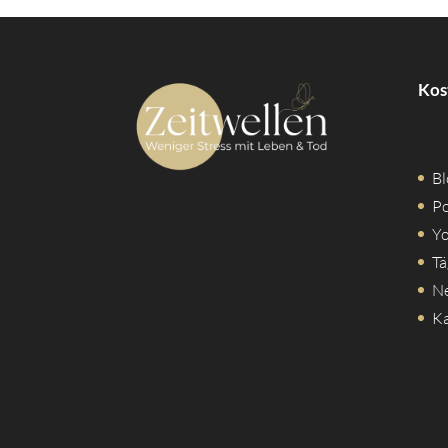
Kos
Bl
Po
Y
Tä
Ne
Ka