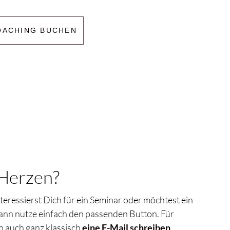
OACHING BUCHEN
Herzen?
eressierst Dich für ein Seminar oder möchtest ein
nn nutze einfach den passenden Button. Für
h auch ganz klassisch
eine E-Mail schreiben
.