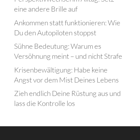
eine andere Brille auf
Ankommen statt funktionieren: Wie
Du den Autopiloten stoppst
Sühne Bedeutung: Warum es
Versöhnung meint – und nicht Strafe
Krisenbewältigung: Habe keine
Angst vor dem Mist Deines Lebens
Zieh endlich Deine Rüstung aus und
lass die Kontrolle los