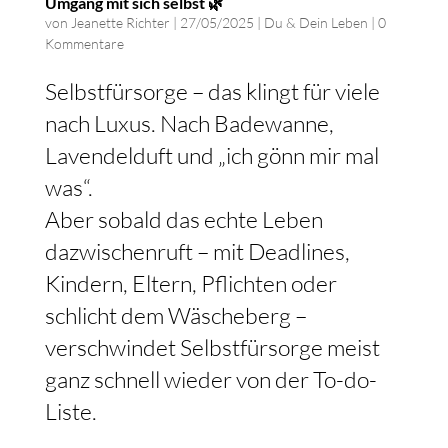
Umgang mit sich selbst 🌿
von
Jeanette Richter
|
27/05/2025
|
Du & Dein Leben
|
0
Kommentare
Selbstfürsorge – das klingt für viele
nach Luxus. Nach Badewanne,
Lavendelduft und „ich gönn mir mal
was“.
Aber sobald das echte Leben
dazwischenruft – mit Deadlines,
Kindern, Eltern, Pflichten oder
schlicht dem Wäscheberg –
verschwindet Selbstfürsorge meist
ganz schnell wieder von der To-do-
Liste.