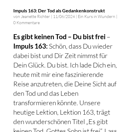
Impuls 163: Der Tod als Gedankenkonstrukt
von
Jeanette Richter
|
11/06/2024
|
Ein Kurs in Wundern
|
0 Kommentare
Es gibt keinen Tod – Du bist frei
–
Impuls 163:
Schön, dass Du wieder
dabei bist und Dir Zeit nimmst für
Dein Glück. Du bist. Ich lade Dich ein,
heute mit mir eine faszinierende
Reise anzutreten, die Deine Sicht auf
den Tod und das Leben
transformieren könnte. Unsere
heutige Lektion, Lektion 163, trägt
den wunderschönen Titel „Es gibt
keinen Tod. Gottes Sohn ist frei“. Lass