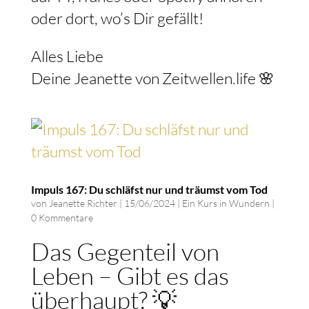
oder dort, wo’s Dir gefällt!
Alles Liebe
Deine Jeanette von Zeitwellen.life 🌸
Impuls 167: Du schläfst nur und träumst vom Tod
von
Jeanette Richter
|
15/06/2024
|
Ein Kurs in Wundern
|
0 Kommentare
Das Gegenteil von
Leben – Gibt es das
überhaupt? 💡