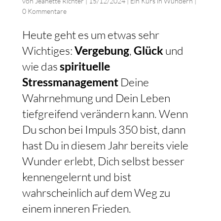
von
Jeanette Richter
|
15/12/2024
|
Ein Kurs in Wundern
|
0 Kommentare
Heute geht es um etwas sehr
Wichtiges:
Vergebung
,
Glück
und
wie das
spirituelle
Stressmanagement
Deine
Wahrnehmung und Dein Leben
tiefgreifend verändern kann. Wenn
Du schon bei Impuls 350 bist, dann
hast Du in diesem Jahr bereits viele
Wunder erlebt, Dich selbst besser
kennengelernt und bist
wahrscheinlich auf dem Weg zu
einem inneren Frieden.