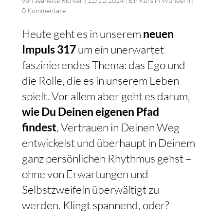
von
Jeanette Richter
|
12/11/2024
|
Ein Kurs in Wundern
|
0 Kommentare
Heute geht es in unserem
neuen
Impuls 317
um ein unerwartet
faszinierendes Thema: das Ego und
die Rolle, die es in unserem Leben
spielt. Vor allem aber geht es darum,
wie Du Deinen eigenen Pfad
findest
, Vertrauen in Deinen Weg
entwickelst und überhaupt in Deinem
ganz persönlichen Rhythmus gehst –
ohne von Erwartungen und
Selbstzweifeln überwältigt zu
werden. Klingt spannend, oder?