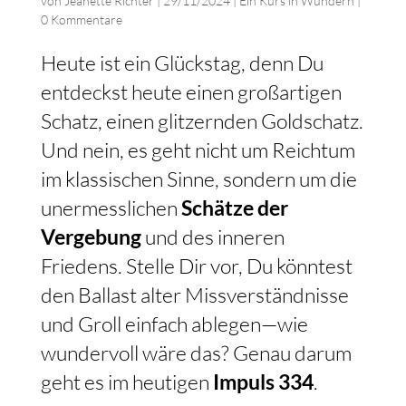
von
Jeanette Richter
|
29/11/2024
|
Ein Kurs in Wundern
|
0 Kommentare
Heute ist ein Glückstag, denn Du
entdeckst heute einen großartigen
Schatz, einen glitzernden Goldschatz.
Und nein, es geht nicht um Reichtum
im klassischen Sinne, sondern um die
unermesslichen
Schätze der
Vergebung
und des inneren
Friedens. Stelle Dir vor, Du könntest
den Ballast alter Missverständnisse
und Groll einfach ablegen—wie
wundervoll wäre das? Genau darum
geht es im heutigen
Impuls 334
.