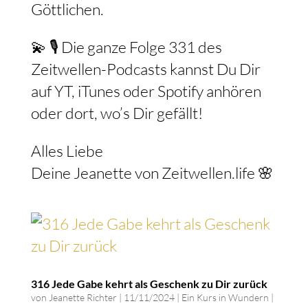
Göttlichen.
💫 🎙️ Die ganze Folge 331 des
Zeitwellen-Podcasts kannst Du Dir
auf YT, iTunes oder Spotify anhören
oder dort, wo’s Dir gefällt!
Alles Liebe
Deine Jeanette von Zeitwellen.life 🌸
316 Jede Gabe kehrt als Geschenk zu Dir zurück
von
Jeanette Richter
|
11/11/2024
|
Ein Kurs in Wundern
|