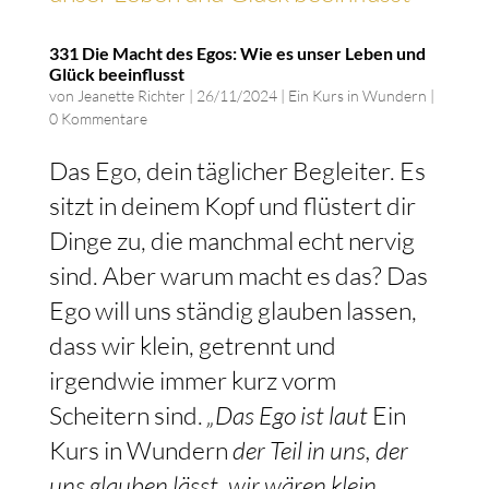
331 Die Macht des Egos: Wie es unser Leben und
Glück beeinflusst
von
Jeanette Richter
|
26/11/2024
|
Ein Kurs in Wundern
|
0 Kommentare
Das Ego, dein täglicher Begleiter. Es
sitzt in deinem Kopf und flüstert dir
Dinge zu, die manchmal echt nervig
sind. Aber warum macht es das? Das
Ego will uns ständig glauben lassen,
dass wir klein, getrennt und
irgendwie immer kurz vorm
Scheitern sind.
„Das Ego ist laut
Ein
Kurs in Wundern
der Teil in uns, der
uns glauben lässt, wir wären klein,