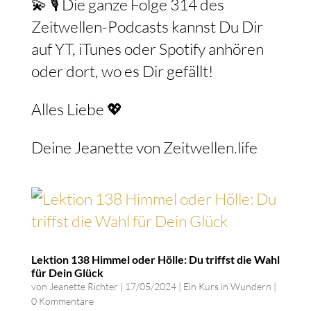
💫 🎙️ Die ganze Folge 314 des
Zeitwellen-Podcasts kannst Du Dir
auf YT, iTunes oder Spotify anhören
oder dort, wo es Dir gefällt!⁠
Alles Liebe 💖 ⁠
Deine Jeanette von Zeitwellen.life⁠
Lektion 138 Himmel oder Hölle: Du triffst die Wahl
für Dein Glück
von
Jeanette Richter
|
17/05/2024
|
Ein Kurs in Wundern
|
0 Kommentare