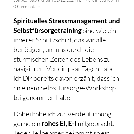
von
Jeanette Richter
|
02/12/2024
|
Ein Kurs in Wundern
|
0 Kommentare
Spirituelles Stressmanagement und
Selbstfürsorgetraining
sind wie ein
innerer Schutzschild, das wir alle
benötigen, um uns durch die
stürmischen Zeiten des Lebens zu
navigieren. Vor ein paar Tagen habe
ich Dir bereits davon erzählt, dass ich
an einem Selbstfürsorge-Workshop
teilgenommen habe.
Dabei habe ich zur Verdeutlichung
gerne ein
rohes Ei, E-I
mitgebracht.
Jeder Teilnehmer bekommt so ein Ei,