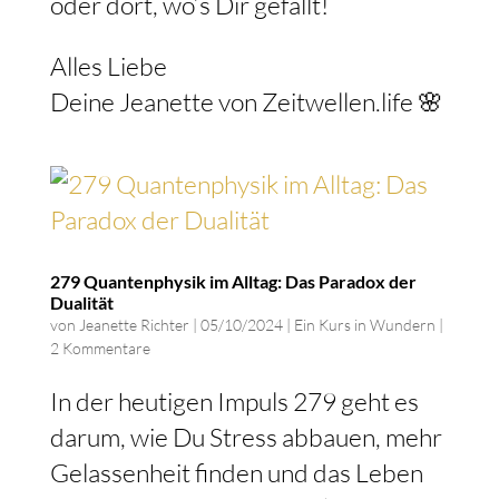
oder dort, wo’s Dir gefällt!
Alles Liebe
Deine Jeanette von Zeitwellen.life 🌸
279 Quantenphysik im Alltag: Das Paradox der
Dualität
von
Jeanette Richter
|
05/10/2024
|
Ein Kurs in Wundern
|
2 Kommentare
In der heutigen Impuls 279 geht es
darum, wie Du Stress abbauen, mehr
Gelassenheit finden und das Leben