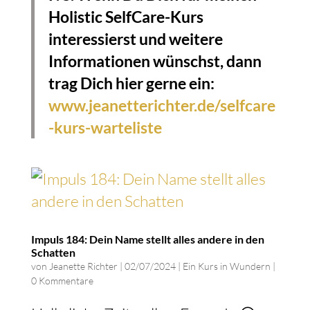
Holistic SelfCare-Kurs
interessierst und weitere
Informationen wünschst, dann
trag Dich hier gerne ein:
www.jeanetterichter.de/selfcare
-kurs-warteliste
Impuls 184: Dein Name stellt alles andere in den
Schatten
von
Jeanette Richter
|
02/07/2024
|
Ein Kurs in Wundern
|
0 Kommentare