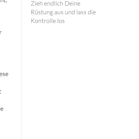
Zieh endlich Deine
Rüstung aus und lass die
Kontrolle los
r
iese
t
he