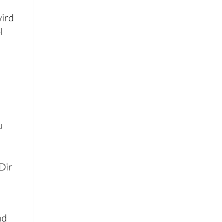
wird
l
u
Dir
nd