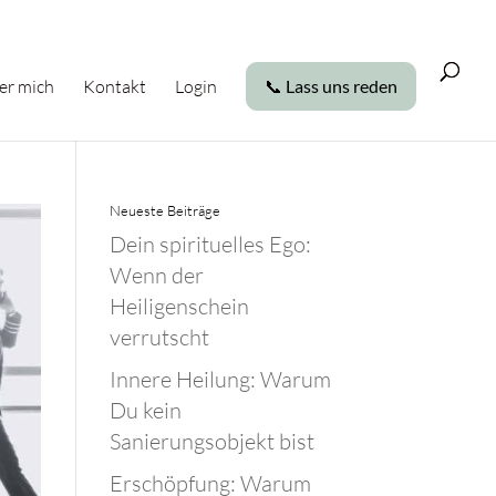
er mich
Kontakt
Login
📞 Lass uns reden
Neueste Beiträge
Dein spirituelles Ego:
Wenn der
Heiligenschein
verrutscht
Innere Heilung: Warum
Du kein
Sanierungsobjekt bist
Erschöpfung: Warum