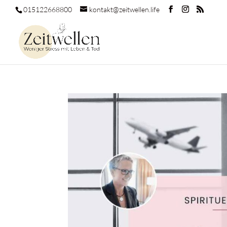
015122668800
kontakt@zeitwellen.life