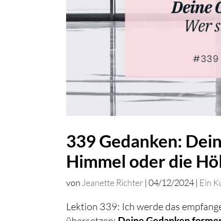
339 Gedanken: Dein
Himmel oder die Höl
von
Jeanette Richter
|
04/12/2024
|
Ein K
Lektion 339: Ich werde das empfange
übersetzen:
Deine Gedanken forme