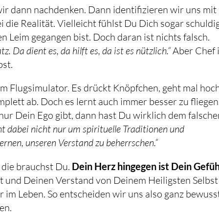
wir dann nachdenken. Dann identifizieren wir uns mit
die Realität. Vielleicht fühlst Du Dich sogar schuldig
weil Du lange Zeit Deinem Ego auf den Leim gegangen bist. Doch daran ist nichts falsch.
 Da dient es, da hilft es, da ist es nützlich.“
Aber Chef 
bst.
nem Flugsimulator. Es drückt Knöpfchen, geht mal hoch
mplett ab. Doch es lernt auch immer besser zu fliegen
nur Dein Ego gibt, dann hast Du wirklich dem falsche
ht dabei nicht nur um spirituelle Traditionen und
lernen, unseren Verstand zu beherrschen.“
 die brauchst Du.
Dein Herz hingegen ist Dein Gefüh
 und Deinen Verstand von Deinem Heiligsten Selbst
ter im Leben. So entscheiden wir uns also ganz bewusst
en.