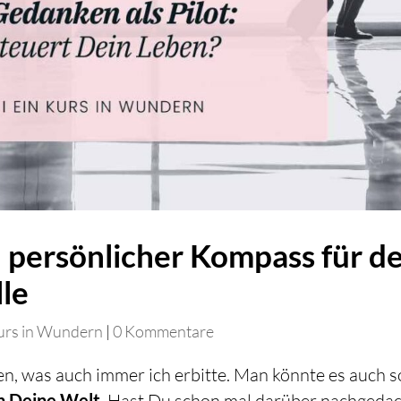
 persönlicher Kompass für d
le
urs in Wundern
|
0 Kommentare
n, was auch immer ich erbitte. Man könnte es auch s
n Deine Welt
. Hast Du schon mal darüber nachgedac