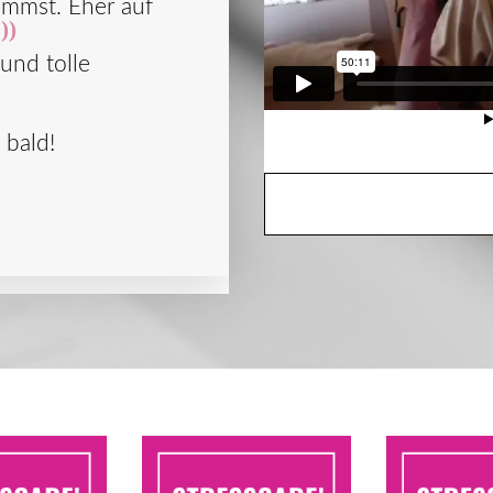
ommst. Eher auf
;))
und tolle
 bald!
PDF herunterl