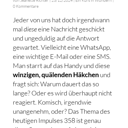
von
Jeanette Richter
|
23/12/2024
|
Ein Kurs in Wundern
|
0 Kommentare
Jeder von uns hat doch irgendwann
mal
diese
eine Nachricht geschickt
und ungeduldig auf die Antwort
gewartet. Vielleicht eine WhatsApp,
eine wichtige E-Mail oder eine SMS.
Man starrt auf das Handy und diese
winzigen, quälenden Häkchen
und
fragt sich: Warum dauert das so
lange? Oder es wird überhaupt nicht
reagiert. Komisch, irgendwie
unangenehm, oder? Das Thema des
heutigen Impulses 358 ist genau