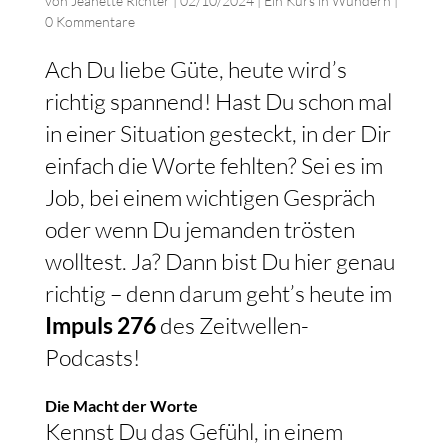
von
Jeanette Richter
|
02/10/2024
|
Ein Kurs in Wundern
|
0 Kommentare
Ach Du liebe Güte, heute wird’s
richtig spannend! Hast Du schon mal
in einer Situation gesteckt, in der Dir
einfach die Worte fehlten? Sei es im
Job, bei einem wichtigen Gespräch
oder wenn Du jemanden trösten
wolltest. Ja? Dann bist Du hier genau
richtig – denn darum geht’s heute im
Impuls 276
des Zeitwellen-
Podcasts!
Die Macht der Worte
Kennst Du das Gefühl, in einem