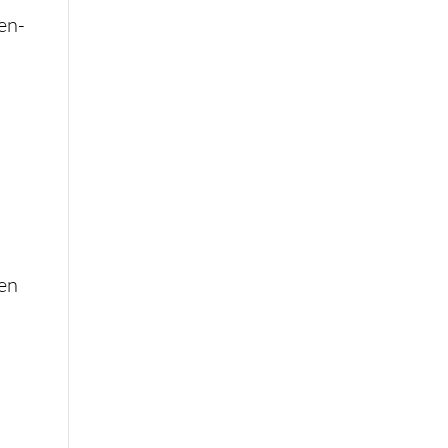
en-
hen