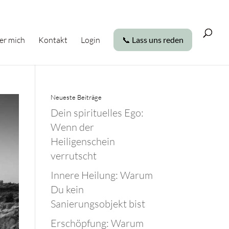
er mich
Kontakt
Login
📞 Lass uns reden
Neueste Beiträge
Dein spirituelles Ego:
Wenn der
Heiligenschein
verrutscht
Innere Heilung: Warum
Du kein
Sanierungsobjekt bist
Erschöpfung: Warum