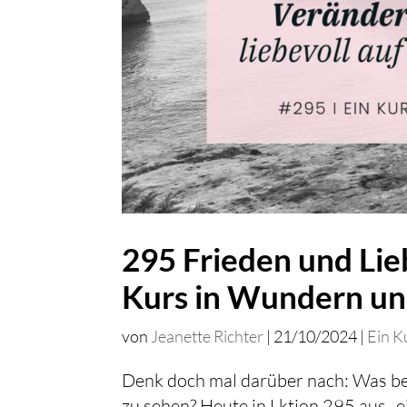
295 Frieden und Lieb
Kurs in Wundern u
von
Jeanette Richter
|
21/10/2024
|
Ein K
Denk doch mal darüber nach: Was bed
zu sehen? Heute in Lktion 295 aus „