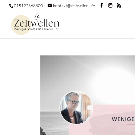
015122668800
kontakt@zeitwellen.life