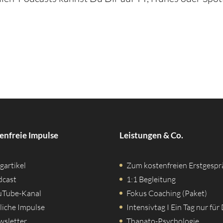

enfreie Impulse
Leistungen & Co.
gartikel
Zum kostenfreien Erstgespr
dcast
1:1 Begleitung
uTube-Kanal
Fokus Coaching (Paket)
liche Impulse
Intensivtag I Ein Tag nur für
wsletter
Thanato-Psychologie