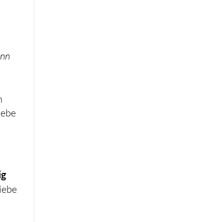
ann
n
iebe
ig
iebe