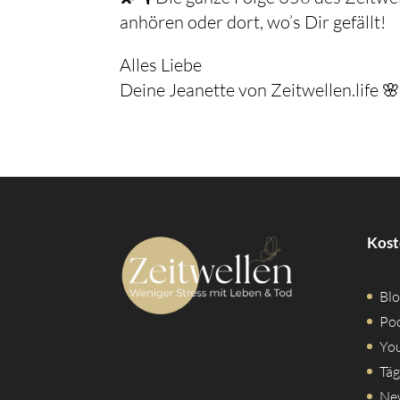
anhören oder dort, wo’s Dir gefällt!
Alles Liebe
Deine Jeanette von Zeitwellen.life 
Kost
Blo
Po
Yo
Täg
Ne