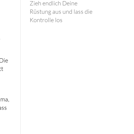
Zieh endlich Deine
Rüstung aus und lass die
Kontrolle los
.
 Die
tt
uma,
ass