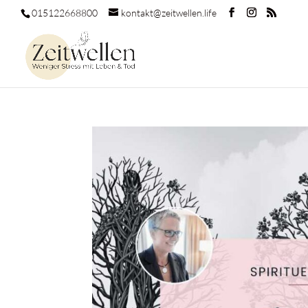
015122668800
kontakt@zeitwellen.life