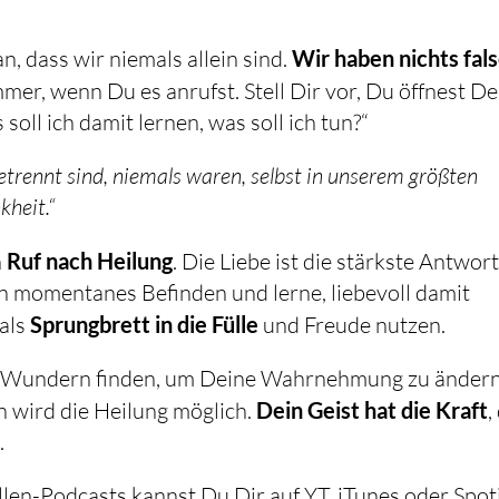
n, dass wir niemals allein sind.
Wir haben nichts fal
mer, wenn Du es anrufst. Stell Dir vor, Du öffnest De
soll ich damit lernen, was soll ich tun?“
etrennt sind, niemals waren, selbst in unserem größten
kheit.“
n
Ruf nach Heilung
. Die Liebe ist die stärkste Antwort
n momentanes Befinden und lerne, liebevoll damit
als
Sprungbrett in die Fülle
und Freude nutzen.
 in Wundern finden, um Deine Wahrnehmung zu ändern
 wird die Heilung möglich.
Dein Geist hat die Kraft
,
.
ellen-Podcasts kannst Du Dir auf YT, iTunes oder Spot