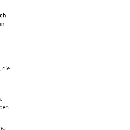
sch
in
, die
.
 den
ify