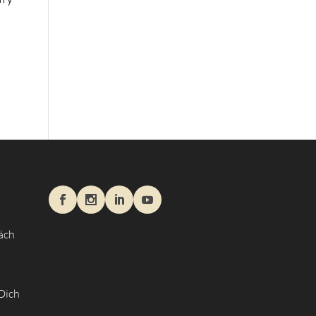
äch
 Dich