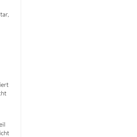
tar,
e
iert
cht
eil
icht