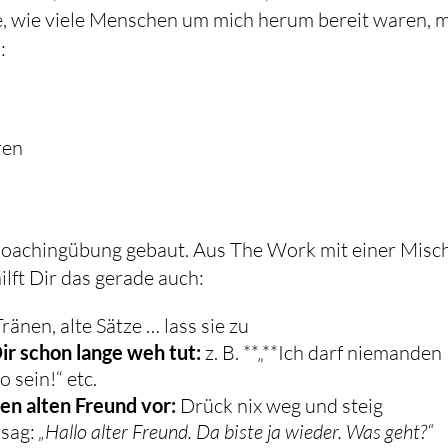
abe, wie viele Menschen um mich herum bereit waren, m
:
ren
e Coachingübung gebaut. Aus The Work mit einer Mis
ilft Dir das gerade auch:
ränen, alte Sätze … lass sie zu
r schon lange weh tut:
z. B. **„**Ich darf niemanden
 sein!“ etc.
en alten Freund vor:
Drück nix weg und steig
 sag:
„Hallo alter Freund. Da biste ja wieder. Was geht?“