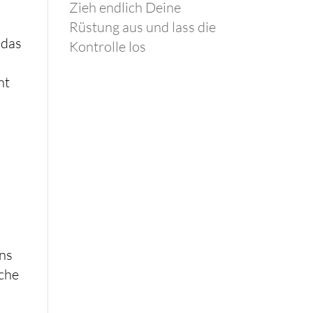
Zieh endlich Deine
Rüstung aus und lass die
 das
Kontrolle los
nt
ins
rche