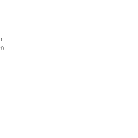
n
en-