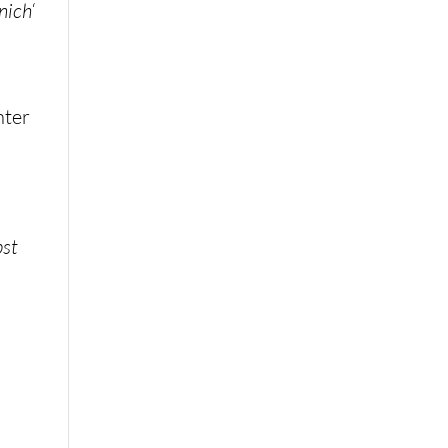
nich‘
nter
bst