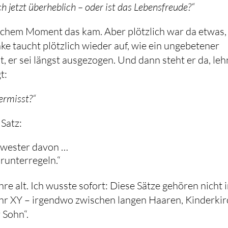
ch jetzt überheblich – oder ist das Lebensfreude?“
elchem Moment das kam. Aber plötzlich war da etwas,
nke taucht plötzlich wieder auf, wie ein ungebetener
, er sei längst ausgezogen. Und dann steht er da, leh
t:
ermisst?“
 Satz:
Schwester davon …
 runterregeln.“
re alt. Ich wusste sofort: Diese Sätze gehören nicht 
hr XY – irgendwo zwischen langen Haaren, Kinderki
 Sohn“.