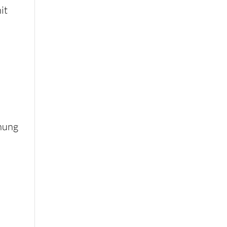
it
chung