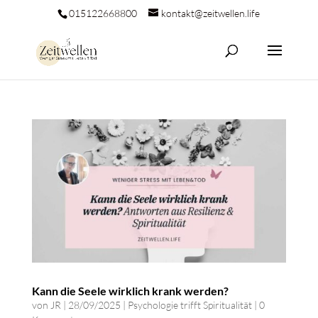
015122668800
kontakt@zeitwellen.life
Kann die Seele wirklich krank werden?
von
JR
|
28/09/2025
|
Psychologie trifft Spiritualität
|
0