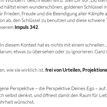
 in Wundern“ beschrieben wird. Stell Dir vor, Du steh
nd hältst einen wunderschönen, goldenen Schlüssel i
ür Frieden, Freude und die Beendigung aller Kämpfe 
on ab, den Schlüssel zu benutzen und diese schwere 
unserem
Impuls 342
.
n diesem Kontext hat es nichts mit einem schnellen 
t darum, etwas zu übersehen oder zu ignorieren. Ganz
, wie sie wirklich ist,
frei von Urteilen, Projektion
h selbst denkst, und öffnest damit den Raum für Lie
ahrheit wünschst.