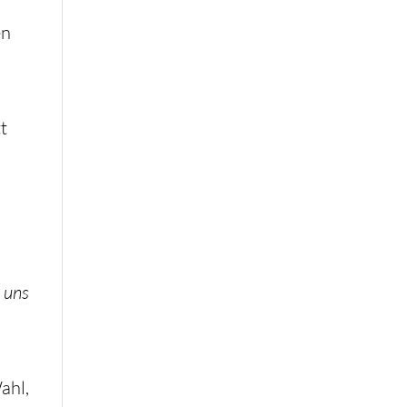
en
t
n uns
ahl,