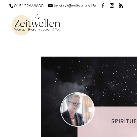
015122668800
kontakt@zeitwellen.life