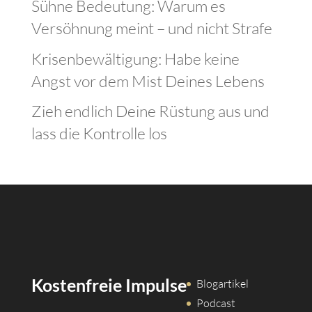
Sühne Bedeutung: Warum es
Versöhnung meint – und nicht Strafe
Krisenbewältigung: Habe keine
Angst vor dem Mist Deines Lebens
Zieh endlich Deine Rüstung aus und
lass die Kontrolle los
Kostenfreie Impulse
Blogartikel
Podcast