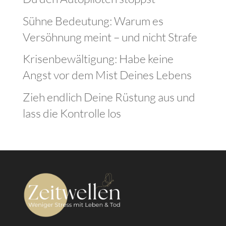
Sühne Bedeutung: Warum es
Versöhnung meint – und nicht Strafe
Krisenbewältigung: Habe keine
Angst vor dem Mist Deines Lebens
Zieh endlich Deine Rüstung aus und
lass die Kontrolle los