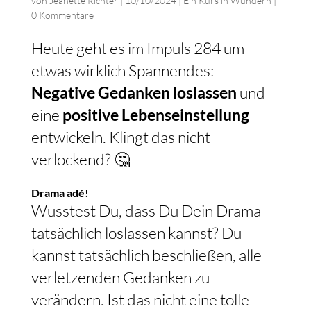
von
Jeanette Richter
|
10/10/2024
|
Ein Kurs in Wundern
|
0 Kommentare
Heute geht es im Impuls 284 um
etwas wirklich Spannendes:
Negative Gedanken loslassen
und
eine
positive Lebenseinstellung
entwickeln. Klingt das nicht
verlockend? 🤔
Drama adé!
Wusstest Du, dass Du Dein Drama
tatsächlich loslassen kannst? Du
kannst tatsächlich beschließen, alle
verletzenden Gedanken zu
verändern. Ist das nicht eine tolle