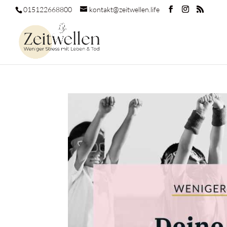
015122668800
kontakt@zeitwellen.life