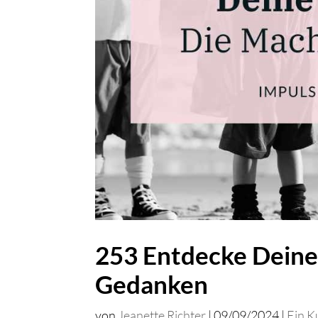
253 Entdecke Deine
Gedanken
von
Jeanette Richter
|
09/09/2024
|
Ein K