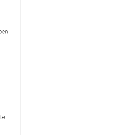
eben
te