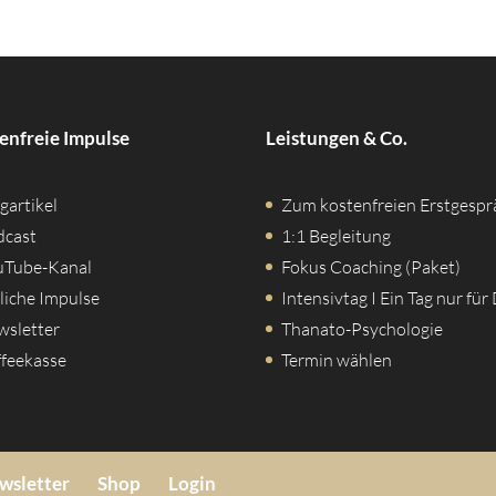
enfreie Impulse
Leistungen & Co.
gartikel
Zum kostenfreien Erstgespr
dcast
1:1 Begleitung
uTube-Kanal
Fokus Coaching (Paket)
liche Impulse
Intensivtag I Ein Tag nur für
wsletter
Thanato-Psychologie
feekasse
Termin wählen
wsletter
Shop
Login