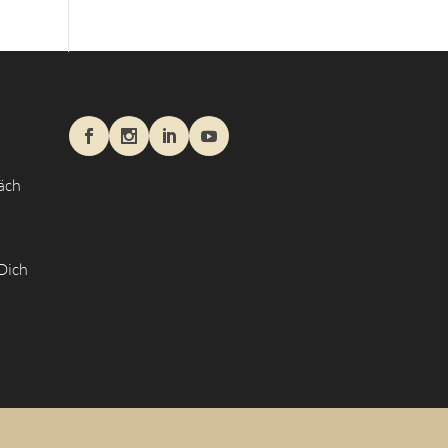
äch
 Dich