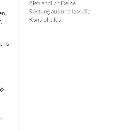
Zieh endlich Deine
Rüstung aus und lass die
en,
Kontrolle los
,
 uns
gs
r