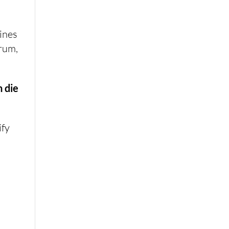
ines
arum,
 die
ify