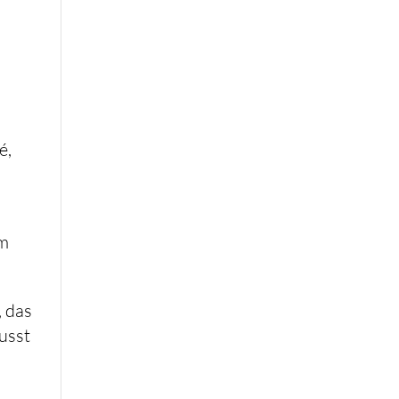
é,
am
, das
usst