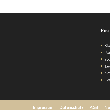
Kost
Blo
Po
Yo
Täg
Ne
Kaf
Impressum
Datenschutz
AGB
Ne