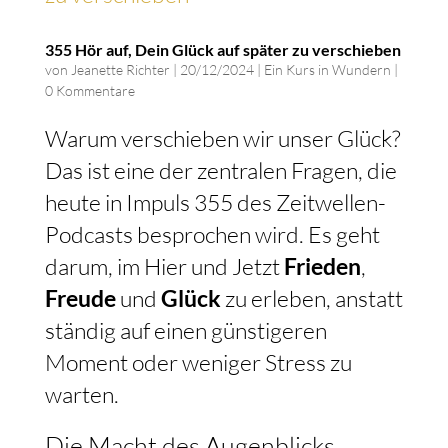
355 Hör auf, Dein Glück auf später zu verschieben
von
Jeanette Richter
|
20/12/2024
|
Ein Kurs in Wundern
|
0 Kommentare
Warum verschieben wir unser Glück?
Das ist eine der zentralen Fragen, die
heute in Impuls 355 des Zeitwellen-
Podcasts besprochen wird. Es geht
darum, im Hier und Jetzt
Frieden
,
Freude
und
Glück
zu erleben, anstatt
ständig auf einen günstigeren
Moment oder weniger Stress zu
warten.
Die Macht des Augenblicks