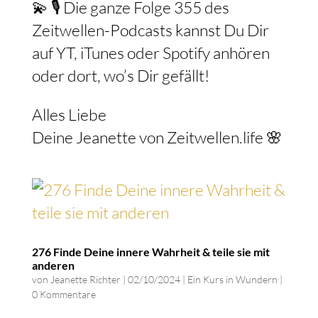
💫 🎙️ Die ganze Folge 355 des
Zeitwellen-Podcasts kannst Du Dir
auf YT, iTunes oder Spotify anhören
oder dort, wo’s Dir gefällt!
Alles Liebe
Deine Jeanette von Zeitwellen.life 🌸
276 Finde Deine innere Wahrheit & teile sie mit
anderen
von
Jeanette Richter
|
02/10/2024
|
Ein Kurs in Wundern
|
0 Kommentare