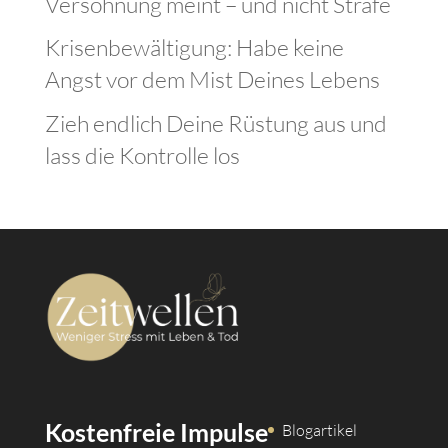
Versöhnung meint – und nicht Strafe
Krisenbewältigung: Habe keine
Angst vor dem Mist Deines Lebens
Zieh endlich Deine Rüstung aus und
lass die Kontrolle los
Kostenfreie Impulse
Blogartikel