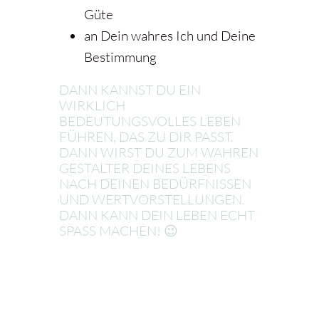
Güte
an Dein wahres Ich und Deine
Bestimmung
DANN KANNST DU EIN
WIRKLICH
BEDEUTUNGSVOLLES LEBEN
FÜHREN, DAS ZU DIR PASST.
DANN WIRST DU ZUM WAHREN
GESTALTER DEINES LEBENS
NACH DEINEN BEDÜRFNISSEN
UND WERTVORSTELLUNGEN.
DANN KANN DEIN LEBEN ECHT
SPASS MACHEN! 😉