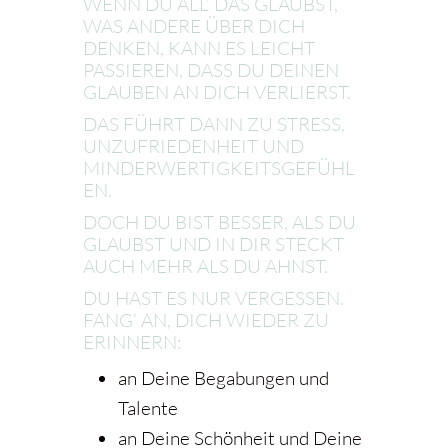
WENN DU ALL‘ DAS GLAUBST,
WAS ANDERE ÜBER DICH
DENKEN, KANN ES LEICHT
PASSIEREN, DASS DU DEINEN
GLAUBEN AN DICH VERLIERST.
DAS FÜHRT DANN ZU STRESS,
UNZUFRIEDENHEIT UND
MINDERWERTIGKEITSGEFÜHL
EN.
DOCH DU BIST BESSER, ALS DU
GLAUBST UND IN DIR STECKT
AUCH MEHR ALS DU AHNST.
DU HAST ES NUR VERGESSEN.
FANG‘ AN, DICH WIEDER ZU
ERINNERN:
an Deine Begabungen und
Talente
an Deine Schönheit und Deine