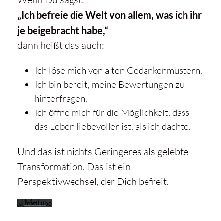
„Ich befreie die Welt von allem, was ich ihr
je beigebracht habe,“
dann heißt das auch:
Ich löse mich von alten Gedankenmustern.
Ich bin bereit, meine Bewertungen zu
Mit
hinterfragen.
dem
Ich öffne mich für die Möglichkeit, dass
Laden
das Leben liebevoller ist, als ich dachte.
des
Videos
akzeptieren
Und das ist nichts Geringeres als gelebte
Sie die
Transformation. Das ist ein
Datenschutzerklärung
Perspektivwechsel, der Dich befreit.
von
YouTube.
Mehr
erfahren