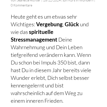
von
Jeanette Richter
|
15/12/2024
|
Ein Kurs in Wundern
|
0 Kommentare
Heute geht es um etwas sehr
Wichtiges:
Vergebung
,
Glück
und
wie das
spirituelle
Stressmanagement
Deine
Wahrnehmung und Dein Leben
tiefgreifend verändern kann. Wenn
Du schon bei Impuls 350 bist, dann
hast Du in diesem Jahr bereits viele
Wunder erlebt, Dich selbst besser
kennengelernt und bist
wahrscheinlich auf dem Weg zu
einem inneren Frieden.