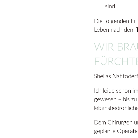
sind.
Die folgenden Er
Leben nach dem T
WIR BRA
FÜRCHTE
Sheilas Nahtoder
Ich leide schon i
gewesen – bis zu 
lebensbedrohlich
Dem Chirurgen und
geplante Operatio