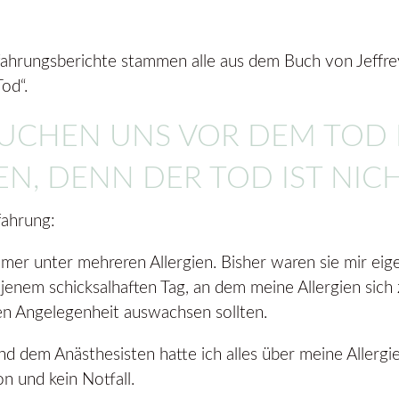
fahrungsberichte stammen alle aus dem Buch von Jeffre
od“.
UCHEN UNS VOR DEM TOD 
N, DENN DER TOD IST NICH
fahrung:
mmer unter mehreren Allergien. Bisher waren sie mir eige
jenem schicksalhaften Tag, an dem meine Allergien sich 
en Angelegenheit auswachsen sollten.
 dem Anästhesisten hatte ich alles über meine Allergie
n und kein Notfall.