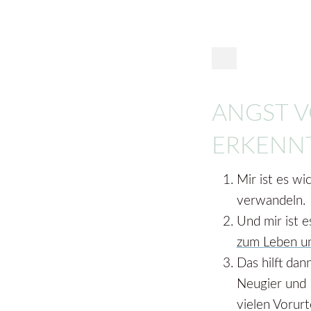
ANGST V
ERKENN
Mir ist es w
verwandeln.
Und mir ist e
zum Leben u
Das hilft da
Neugier und 
vielen Vorurt