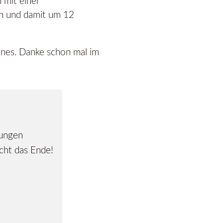
 mit einer
n und damit um 12
unes. Danke schon mal im
rungen
cht das Ende!
.