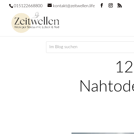
015122668800
kontakt@zeitwellen.life
12
Nahtod