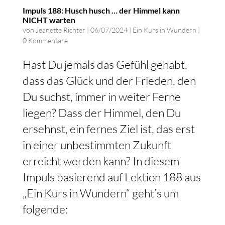
Impuls 188: Husch husch … der Himmel kann
NICHT warten
von
Jeanette Richter
|
06/07/2024
|
Ein Kurs in Wundern
|
0 Kommentare
Hast Du jemals das Gefühl gehabt,
dass das Glück und der Frieden, den
Du suchst, immer in weiter Ferne
liegen? Dass der Himmel, den Du
ersehnst, ein fernes Ziel ist, das erst
in einer unbestimmten Zukunft
erreicht werden kann? In diesem
Impuls basierend auf Lektion 188 aus
„Ein Kurs in Wundern“ geht’s um
folgende: