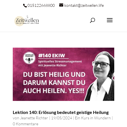
015122668800
kontakt@zeitwellen.life
Lektion 140: Erlösung bedeutet geistige Heilung
von
Jeanette Richter
|
19/05/2024
|
Ein Kurs in Wundern
|
0 Kommentare