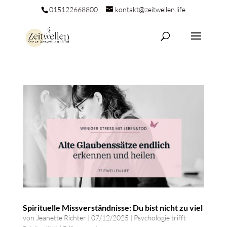
015122668800
kontakt@zeitwellen.life
Spirituelle Missverständnisse: Du bist nicht zu viel
von
Jeanette Richter
|
07/12/2025
|
Psychologie trifft