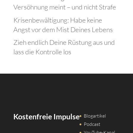
Versöhnung meint – und nicht Strafe
Krisenbewältigung: Habe keine
Angst vor dem Mist Deines Lebens
Zieh endlich Deine Rüstung aus und
lass die Kontrolle los
Kostenfreie Impulse
Blogartikel
Podcast
YouTube-Kanal