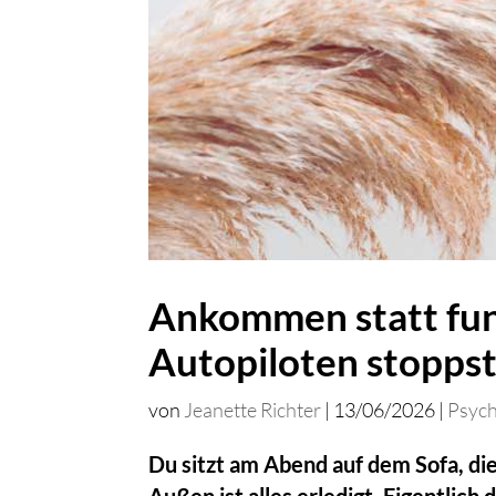
Ankommen statt fun
Autopiloten stopps
von
Jeanette Richter
|
13/06/2026
|
Psycho
Du sitzt am Abend auf dem Sofa, die
Außen ist alles erledigt. Eigentlic