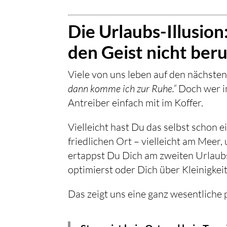
be.
Mehr
erfahr
Die Urlaubs-Illusi
en
den Geist nicht beru
Video
laden
Viele von uns leben auf den nächste
YouTub
dann komme ich zur Ruhe.“
Doch wer im
e immer
Antreiber einfach mit im Koffer.
entsper
ren
Vielleicht hast Du das selbst schon 
friedlichen Ort – vielleicht am Meer
ertappst Du Dich am zweiten Urlaubs
optimierst oder Dich über Kleinigkeit
Das zeigt uns eine ganz wesentliche