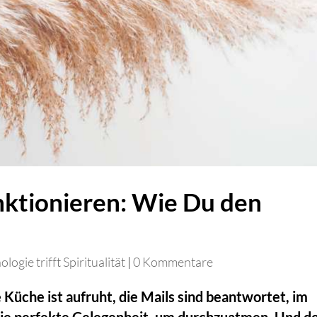
ktionieren: Wie Du den
t
logie trifft Spiritualität
|
0 Kommentare
 Küche ist aufruht, die Mails sind beantwortet, im
h die perfekte Gelegenheit, um durchzuatmen. Und d