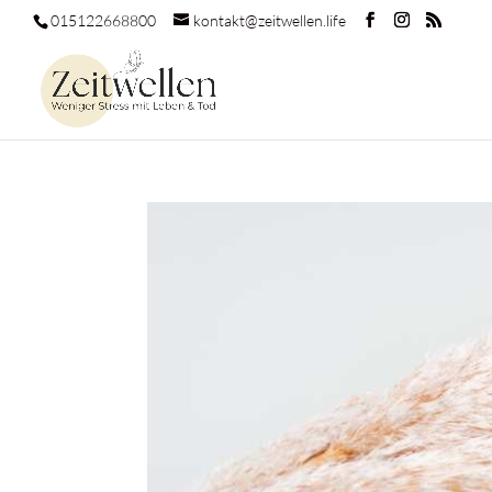
015122668800
kontakt@zeitwellen.life