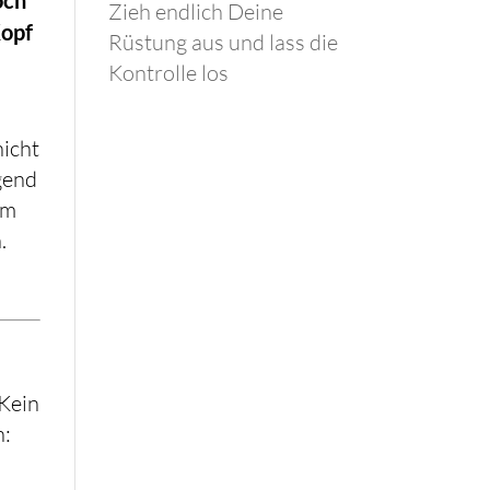
Zieh endlich Deine
Kopf
Rüstung aus und lass die
Kontrolle los
nicht
gend
um
.
 Kein
n: