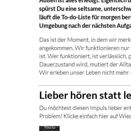
spürst Du eine seltsame, unterschwe
läuft die To-do-Liste für morgen be
Umgebung nach der nächsten Aufga
Das ist der Moment, in dem wir merk
angekommen. Wir funktionieren nur n
ist. Wer funktioniert, ist verlässlic
Mit
dem
Dauerzustand wird, mutiert der Allt
Laden
Wir erleben unser Leben nicht mehr 
des
Video
s
akzept
Lieber hören statt l
ieren
Sie die
Daten
Du möchtest diesen Impuls lieber e
schutz
erklär
Problem! Klicke einfach hier auf Wie
ung
von
YouTu