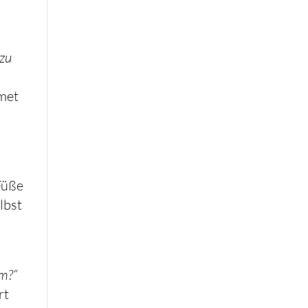
 zu
tmet
Füße
lbst
em?“
rt