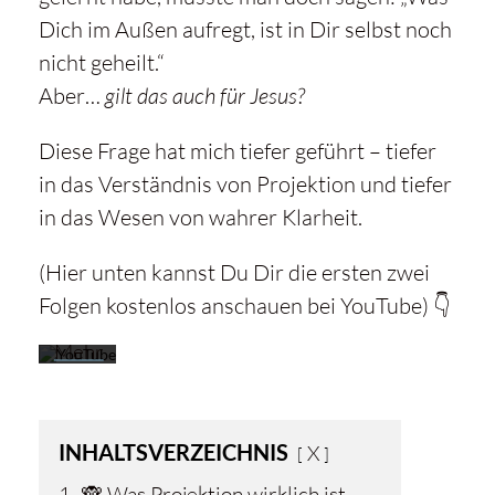
Dich im Außen aufregt, ist in Dir selbst noch
nicht geheilt.“
Aber…
gilt das auch für Jesus?
Mit
dem
Diese Frage hat mich tiefer geführt – tiefer
Laden
in das Verständnis von Projektion und tiefer
des
Videos
in das Wesen von wahrer Klarheit.
akzeptieren
Sie die
(Hier unten kannst Du Dir die ersten zwei
Datenschutzerklärung
Folgen kostenlos anschauen bei YouTube) 👇
von
YouTube.
Mehr
erfahren
Video
INHALTSVERZEICHNIS
X
laden
1.
🙈 Was Projektion wirklich ist