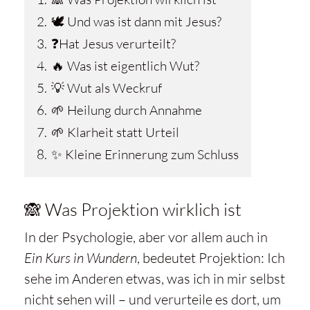
2.
🕊️ Und was ist dann mit Jesus?
YouTube
3.
❓Hat Jesus verurteilt?
immer
entsperren
4.
🔥 Was ist eigentlich Wut?
5.
💡 Wut als Weckruf
6.
🌱 Heilung durch Annahme
7.
🌱 Klarheit statt Urteil
8.
✨ Kleine Erinnerung zum Schluss
🙈 Was Projektion wirklich ist
In der Psychologie, aber vor allem auch in
Ein Kurs in Wundern
, bedeutet Projektion: Ich
sehe im Anderen etwas, was ich in mir selbst
nicht sehen will – und verurteile es dort, um