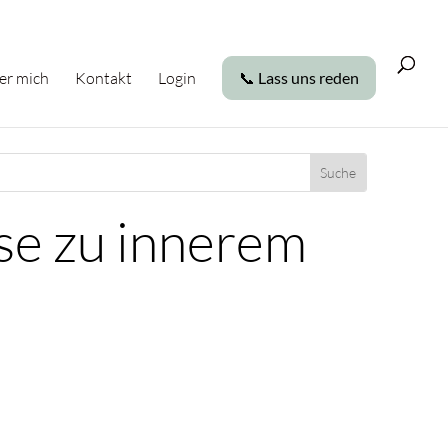
er mich
Kontakt
Login
📞 Lass uns reden
ise zu innerem