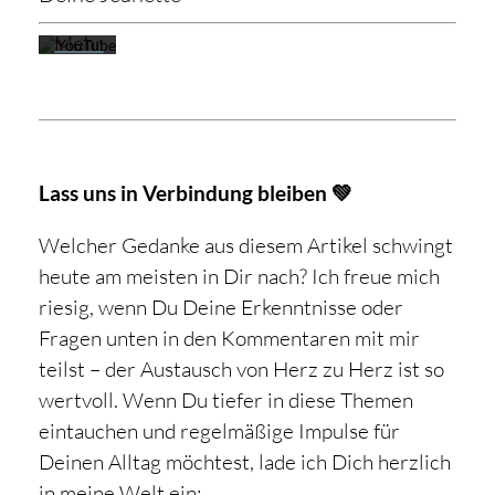
YouTube.
Mehr
erfahren
Video
laden
Lass uns in Verbindung bleiben 💚
YouTube
Welcher Gedanke aus diesem Artikel schwingt
immer
heute am meisten in Dir nach? Ich freue mich
entsperren
riesig, wenn Du Deine Erkenntnisse oder
Fragen unten in den Kommentaren mit mir
teilst – der Austausch von Herz zu Herz ist so
wertvoll. Wenn Du tiefer in diese Themen
eintauchen und regelmäßige Impulse für
Deinen Alltag möchtest, lade ich Dich herzlich
in meine Welt ein: