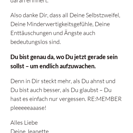
daran erinnert.
Also danke Dir, dass all Deine Selbstzweifel,
Deine Minderwertigkeitsgefühle, Deine
Enttäuschungen und Ängste auch
bedeutungslos sind.
Du bist genau da, wo Du jetzt gerade sein
sollst – um endlich aufzuwachen.
Denn in Dir steckt mehr, als Du ahnst und
Mit
dem
Du bist auch besser, als Du glaubst – Du
Laden
hast es einfach nur vergessen. RE:MEMBER
des
Videos
pleeeeeaaase!
akzeptieren
Sie die
Alles Liebe
Datenschutzerklärung
Deine Jeanette
von