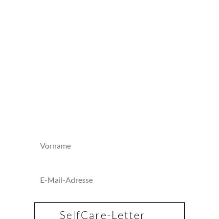
Abonniere meinen
Newsletter
... für weniger Stress, mehr
Ruhe & Klarheit und einen
liebevolleren Blick auf Leben &
Tod.
SelfCare-Letter