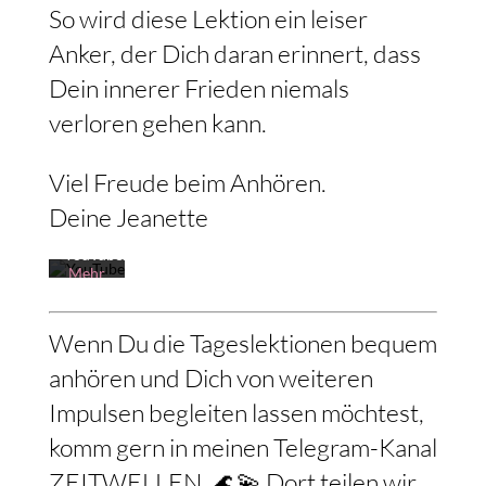
So wird diese Lektion ein leiser
Anker, der Dich daran erinnert, dass
Dein innerer Frieden niemals
Mit
dem
verloren gehen kann.
Laden
des
Videos
Viel Freude beim Anhören.
akzeptieren
Sie die
Deine Jeanette
Datenschutzerklärung
von
YouTube.
Mehr
erfahren
Video
Wenn Du die Tageslektionen bequem
laden
anhören und Dich von weiteren
Impulsen begleiten lassen möchtest,
YouTube
immer
komm gern in meinen Telegram-Kanal
entsperren
ZEITWELLEN. 🌊💫 Dort teilen wir