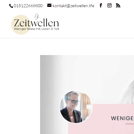
015122668800
kontakt@zeitwellen.life