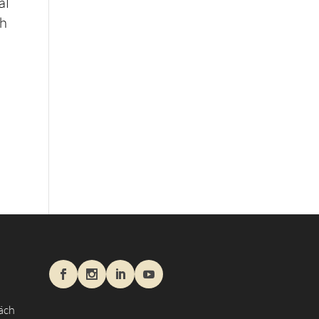
al
ch
äch