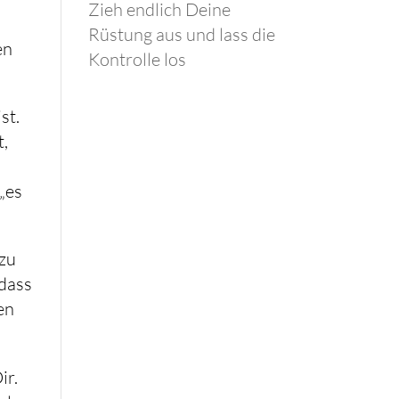
Zieh endlich Deine
Rüstung aus und lass die
en
Kontrolle los
st.
t,
 „es
 zu
 dass
en
ir.