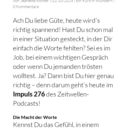
von
Jeanette Richter
|
02/10/2024
|
Ein Kurs in Wundern
|
0 Kommentare
Ach Du liebe Güte, heute wird’s
richtig spannend! Hast Du schon mal
in einer Situation gesteckt, in der Dir
einfach die Worte fehlten? Sei es im
Job, bei einem wichtigen Gespräch
oder wenn Du jemanden trösten
wolltest. Ja? Dann bist Du hier genau
richtig – denn darum geht’s heute im
Impuls 276
des Zeitwellen-
Podcasts!
Die Macht der Worte
Kennst Du das Gefühl, in einem