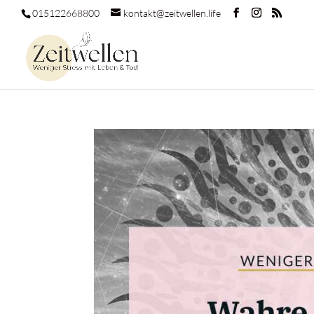
015122668800
kontakt@zeitwellen.life