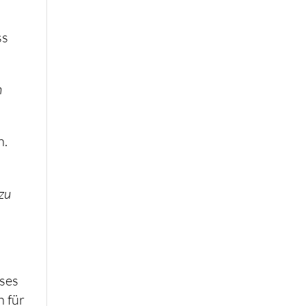
ss
n
n.
 zu
eses
h für