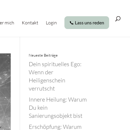
er mich
Kontakt
Login
📞 Lass uns reden
Neueste Beiträge
Dein spirituelles Ego:
Wenn der
Heiligenschein
verrutscht
Innere Heilung: Warum
Du kein
Sanierungsobjekt bist
Erschöpfung: Warum