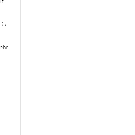
it
 Du
ehr
t