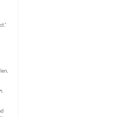
t.“
f
.
len.
n.
nd