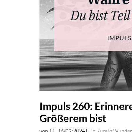
Impuls 260: Erinnere
Größerem bist
von
JR
|
16/09/2024
|
Ein Kurs in Wunde