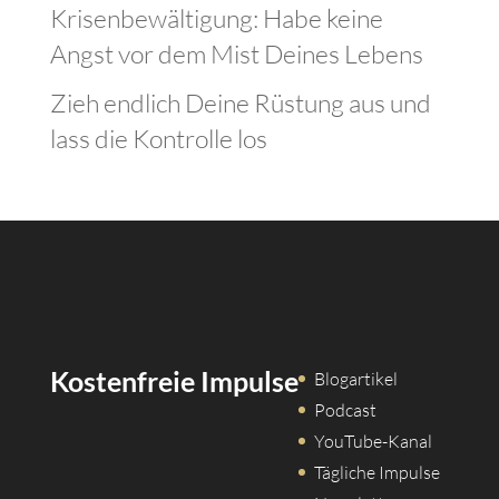
Versöhnung meint – und nicht Strafe
Krisenbewältigung: Habe keine
Angst vor dem Mist Deines Lebens
Zieh endlich Deine Rüstung aus und
lass die Kontrolle los
Kostenfreie Impulse
Blogartikel
Podcast
YouTube-Kanal