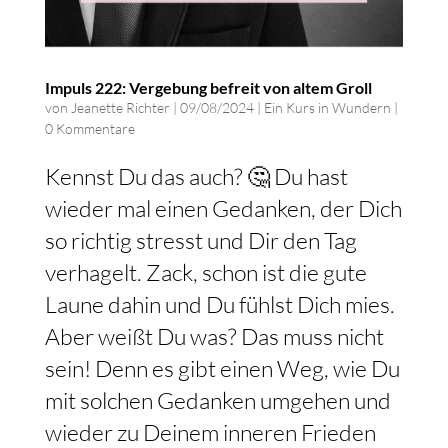
Impuls 222: Vergebung befreit von altem Groll
von
Jeanette Richter
|
09/08/2024
|
Ein Kurs in Wundern
|
0 Kommentare
Kennst Du das auch? 🤔 Du hast
wieder mal einen Gedanken, der Dich
so richtig stresst und Dir den Tag
verhagelt. Zack, schon ist die gute
Laune dahin und Du fühlst Dich mies.
Aber weißt Du was? Das muss nicht
sein! Denn es gibt einen Weg, wie Du
mit solchen Gedanken umgehen und