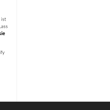
l
 ist
 Lass
sie
ify