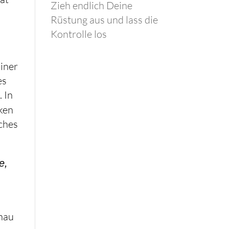
Zieh endlich Deine
Rüstung aus und lass die
Kontrolle los
einer
es
 In
ken
ches
e,
enau