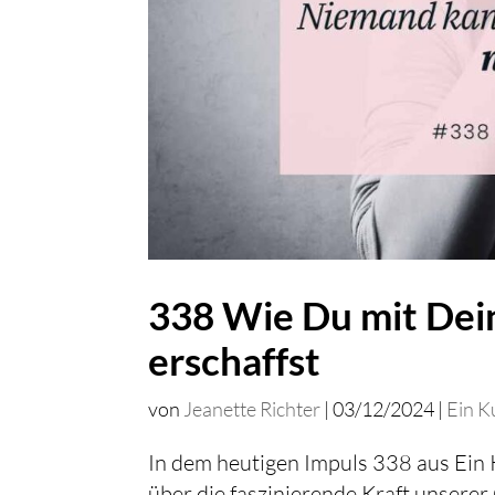
338 Wie Du mit De
erschaffst
von
Jeanette Richter
|
03/12/2024
|
Ein K
In dem heutigen Impuls 338 aus Ein 
über die faszinierende Kraft unserer