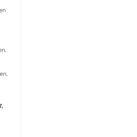
ren
Trauer. Diese Ereignisse sind schwierig und müssen erst mal verdaut und verkraftet werden.
en.
r
t,