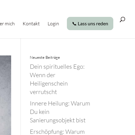
er mich
Kontakt
Login
📞 Lass uns reden
Neueste Beiträge
Dein spirituelles Ego:
Wenn der
Heiligenschein
verrutscht
Innere Heilung: Warum
Du kein
Sanierungsobjekt bist
Erschöpfung: Warum