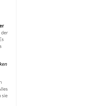
er
, der
Es
s
nken
h
Alles
 sie