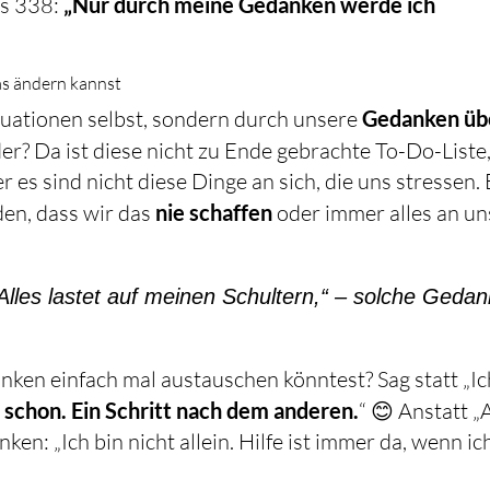
ls 338:
„Nur durch meine Gedanken werde ich
as ändern kannst
Situationen selbst, sondern durch unsere
Gedanken üb
der? Da ist diese nicht zu Ende gebrachte To-Do-Liste
 es sind nicht diese Dinge an sich, die uns stressen. 
den, dass wir das
nie schaffen
oder immer alles an un
 Alles lastet auf meinen Schultern,“ – solche Geda
en einfach mal austauschen könntest? Sag statt „Ic
 schon. Ein Schritt nach dem anderen.
“ 😊 Anstatt „
ken: „Ich bin nicht allein. Hilfe ist immer da, wenn ich