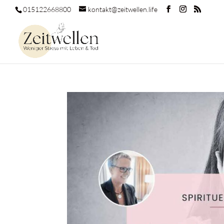
015122668800
kontakt@zeitwellen.life