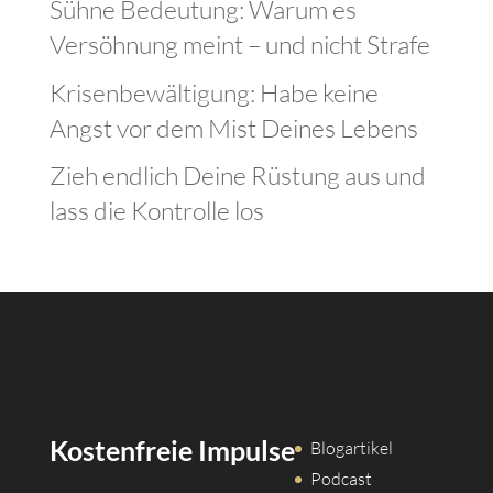
Sühne Bedeutung: Warum es
Versöhnung meint – und nicht Strafe
Krisenbewältigung: Habe keine
Angst vor dem Mist Deines Lebens
Zieh endlich Deine Rüstung aus und
lass die Kontrolle los
Kostenfreie Impulse
Blogartikel
Podcast