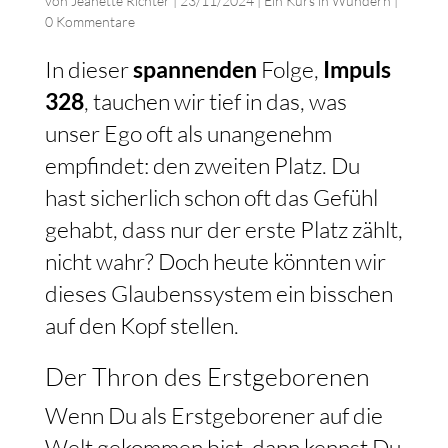
von
Jeanette Richter
|
23/11/2024
|
Ein Kurs in Wundern
|
0 Kommentare
In dieser
spannenden
Folge,
Impuls
328
, tauchen wir tief in das, was
unser Ego oft als unangenehm
empfindet: den zweiten Platz. Du
hast sicherlich schon oft das Gefühl
gehabt, dass nur der erste Platz zählt,
nicht wahr? Doch heute könnten wir
dieses Glaubenssystem ein bisschen
auf den Kopf stellen.
Der Thron des Erstgeborenen
Wenn Du als Erstgeborener auf die
Welt gekommen bist, dann kennst Du