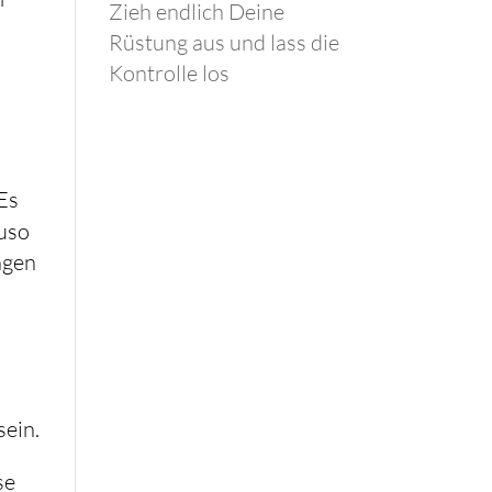
Zieh endlich Deine
Rüstung aus und lass die
Kontrolle los
 Es
auso
ngen
sein.
se