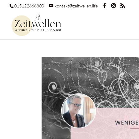
015122668800
kontakt@zeitwellen.life