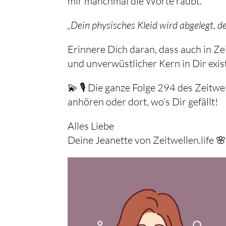
mir manchmal die Worte raubt.
„Dein physisches Kleid wird abgelegt, d
Erinnere Dich daran, dass auch in Z
und unverwüstlicher Kern in Dir exist
💫 🎙️ Die ganze Folge 294 des Zeitw
anhören oder dort, wo’s Dir gefällt!
Alles Liebe
Deine Jeanette von Zeitwellen.life 