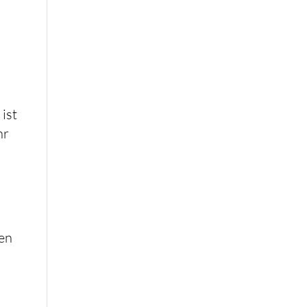
ist
hr
gen