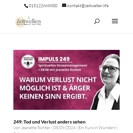
015122668800
kontakt@zeitwellen.life
249: Tod und Verlust anders sehen
von
Jeanette Richter
|
05/09/2024
|
Ein Kurs in Wundern
|