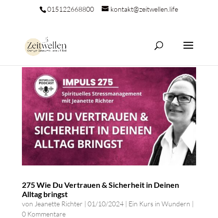
015122668800
kontakt@zeitwellen.life
275 Wie Du Vertrauen & Sicherheit in Deinen
Alltag bringst
von
Jeanette Richter
|
01/10/2024
|
Ein Kurs in Wundern
|
0 Kommentare