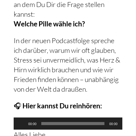
an dem Du Dir die Frage stellen
kannst:
Welche Pille wähle ich?
In der neuen Podcastfolge spreche
ich darüber, warum wir oft glauben,
Stress sei unvermeidlich, was Herz &
Hirn wirklich brauchen und wie wir
Frieden finden können – unabhängig
von der Welt da draußen.
🎧
Hier kannst Du reinhören:
Audio-
00:00
00:00
Player
Alles Liebe